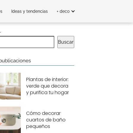
es
Ideas y tendencias
+ deco
r
Buscar
publicaciones
Plantas de interior:
verde que decora
y purifica tu hogar
Cómo decorar
cuartos de baño
pequeños