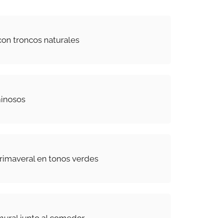
con troncos naturales
minosos
rimaveral en tonos verdes
mural junto al comedor