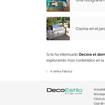
Cocina en el jar
Si te ha interesado
Decora el dor
explorando más contenidos en la
A Velha Fábrica
Actuali
Bricolaj
Clásicos
Club de 