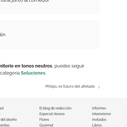
dín
mitorio en tonos neutros
, puedes seguir
 categoría
Soluciones
.
Philips, es futuro del afeitado
dad
El blog de redacción
Informes
e
Especial Verano
Interiorismo
 del diseño
Flores
Invitados
ventas
Gourmet
Libros