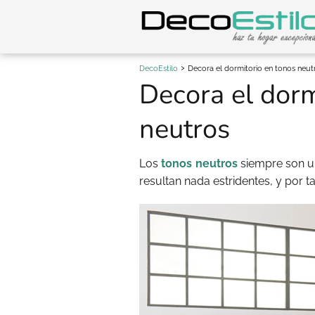
DecoEstilo
Decora el dormitorio en tonos neut
Decora el dorm
neutros
Los
tonos neutros
siempre son un
resultan nada estridentes, y por t