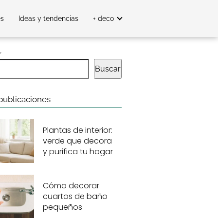
es
Ideas y tendencias
+ deco
r
Buscar
publicaciones
Plantas de interior:
verde que decora
y purifica tu hogar
Cómo decorar
cuartos de baño
pequeños