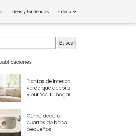
es
Ideas y tendencias
+ deco
r
Buscar
publicaciones
Plantas de interior:
verde que decora
y purifica tu hogar
Cómo decorar
cuartos de baño
pequeños