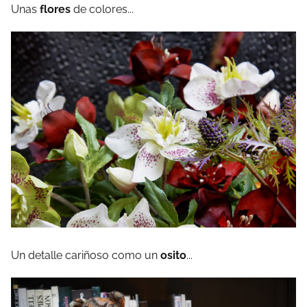
Unas
flores
de colores...
Un detalle cariñoso como un
osito
...