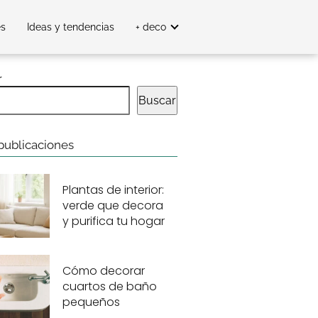
es
Ideas y tendencias
+ deco
r
Buscar
publicaciones
Plantas de interior:
verde que decora
y purifica tu hogar
Cómo decorar
cuartos de baño
pequeños