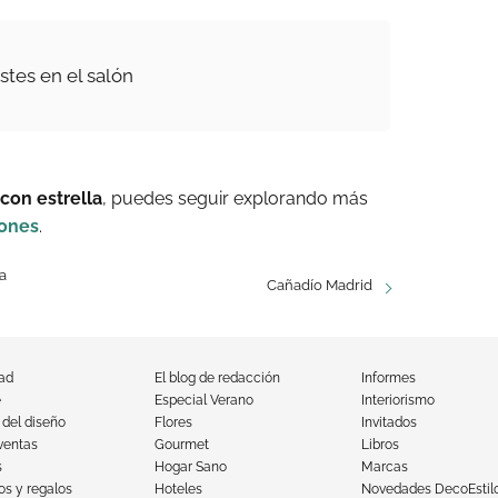
tes en el salón
con estrella
, puedes seguir explorando más
iones
.
 a
Cañadío Madrid
dad
El blog de redacción
Informes
e
Especial Verano
Interiorismo
 del diseño
Flores
Invitados
ventas
Gourmet
Libros
s
Hogar Sano
Marcas
s y regalos
Hoteles
Novedades DecoEstil