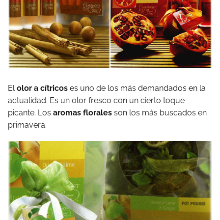
El
olor a cítricos
es uno de los más demandados en la
actualidad. Es un olor fresco con un cierto toque
picante. Los
aromas florales
son los más buscados en
primavera.