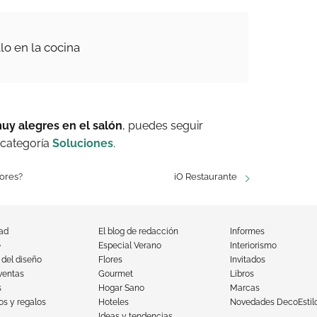
lo en la cocina
y alegres en el salón
, puedes seguir
 categoría
Soluciones
.
jores?
iO Restaurante
dad
El blog de redacción
Informes
e
Especial Verano
Interiorismo
 del diseño
Flores
Invitados
ventas
Gourmet
Libros
s
Hogar Sano
Marcas
s y regalos
Hoteles
Novedades DecoEstil
Ideas y tendencias