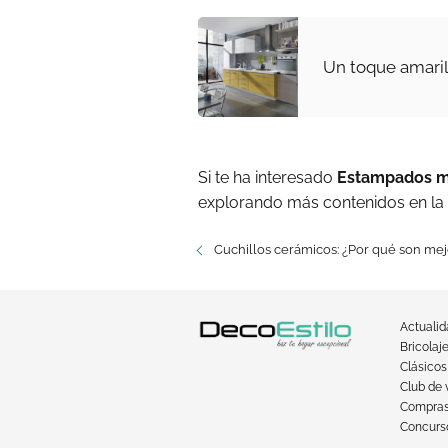
Un toque amaril
Si te ha interesado
Estampados mu
explorando más contenidos en la
Cuchillos cerámicos: ¿Por qué son me
Actuali
Bricolaj
Clásicos
Club de 
Compra
Concurso