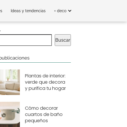
es
Ideas y tendencias
+ deco
r
Buscar
publicaciones
Plantas de interior:
verde que decora
y purifica tu hogar
Cómo decorar
cuartos de baño
pequeños