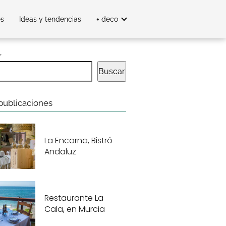
es
Ideas y tendencias
+ deco
r
Buscar
publicaciones
La Encarna, Bistró
Andaluz
Restaurante La
Cala, en Murcia