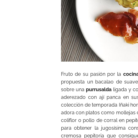
Fruto de su pasión por la
cocin
propuesta un bacalao de suaves
sobre una
purrusalda
ligada y c
aderezado con ají panca en sus
colección de temporada Iñaki ho
adora con platos como mollejas d
coliflor o pollo de corral en pep
para obtener la jugosísima con
cremosa pepitoria que consigue