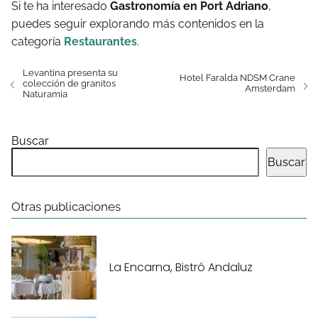
Si te ha interesado
Gastronomía en Port Adriano
,
puedes seguir explorando más contenidos en la
categoría
Restaurantes
.
Levantina presenta su
Hotel Faralda NDSM Crane
colección de granitos
Amsterdam
Naturamia
Buscar
Buscar
Otras publicaciones
La Encarna, Bistró Andaluz