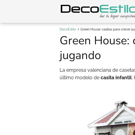
DecoEstilo
Green House: casitas para crecer j
Green House: c
jugando
La empresa valenciana de caseta
último modelo de
casita infantil
: