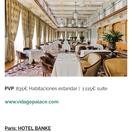
PVP
:
835€
Habitaciones estandar
|
1.115€ suite
www.vidagopalace.com
París: HOTEL BANKE