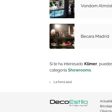
Vondom Atmósf
Becara Madrid
Si te ha interesado
Klimer
, puede
categoría
Showrooms
.
La hora azul
Actuali
Bricolaj
Clásicos