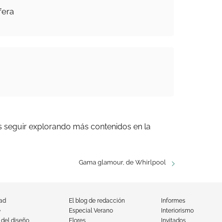
era
s seguir explorando más contenidos en la
Gama glamour, de Whirlpool
dad
El blog de redacción
Informes
e
Especial Verano
Interiorismo
 del diseño
Flores
Invitados