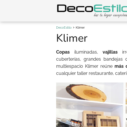
DecoEstilo
Klimer
Klimer
Copas
iluminadas,
vajillas
i
cuberterías, grandes bandejas 
multiespacio Klimer reúne
más d
cualquier taller restaurante, cater