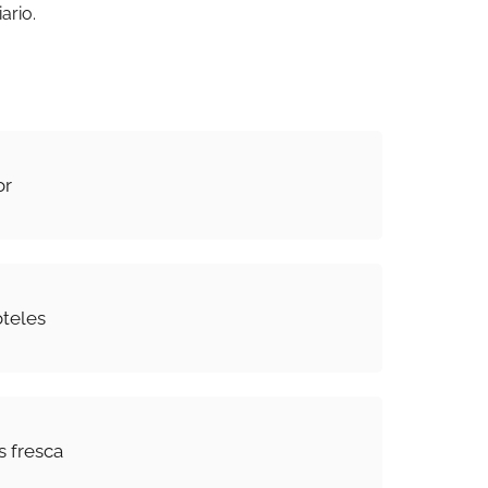
ario.
or
oteles
 fresca