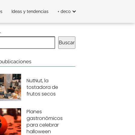
es
Ideas y tendencias
+ deco
r
Buscar
publicaciones
NutNut, la
tostadora de
frutos secos
Planes
gastronómicos
para celebrar
halloween