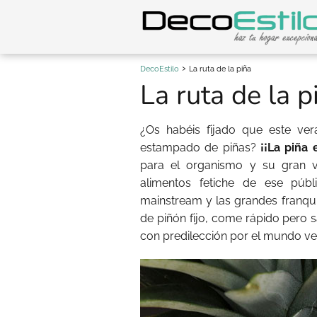
DecoEstilo
La ruta de la piña
La ruta de la p
¿Os habéis fijado que este ve
estampado de piñas?
¡¡La piña
para el organismo y su gran v
alimentos fetiche de ese pú
mainstream y las grandes franqui
de piñón fijo, come rápido pero 
con predilección por el mundo ve