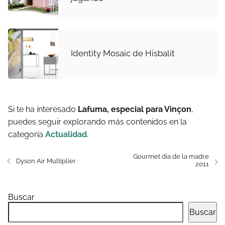
Identity Mosaic de Hisbalit
Si te ha interesado
Lafuma, especial para Vinçon
,
puedes seguir explorando más contenidos en la
categoría
Actualidad
.
Gourmet día de la madre
Dyson Air Multiplier
2011
Buscar
Buscar