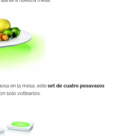
llante a nuestra mesa.
nosa en la mesa, este
set de cuatro posavasos
n solo voltearlos.