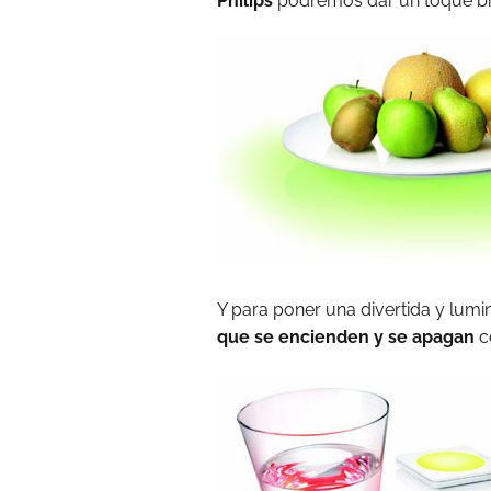
Philips
podremos dar un toque bri
Y para poner una divertida y lumi
que se encienden y se apagan
co