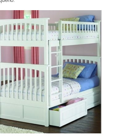
queño.