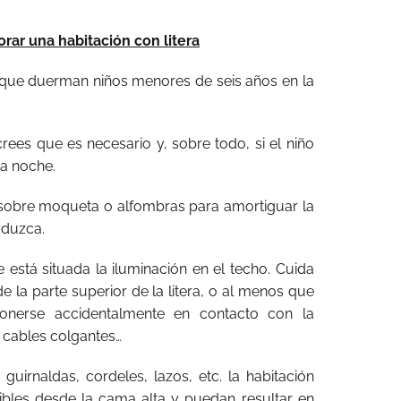
rar una habitación con litera
que duerman niños menores de seis años en la
crees que es necesario y, sobre todo, si el niño
la noche.
era sobre moqueta o alfombras para amortiguar la
oduzca.
está situada la iluminación en el techo. Cuida
e la parte superior de la litera, o al menos que
nerse accidentalmente en contacto con la
s cables colgantes…
guirnaldas, cordeles, lazos, etc. la habitación
ibles desde la cama alta y puedan resultar en