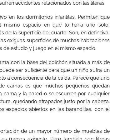
sufren accidentes relacionados con las literas.
o en los dormitorios infantiles. Permiten que
l mismo espacio en que lo haría uno solo,
e la superficie del cuarto. Son, en definitiva,
as exiguas superficies de muchas habitaciones
s de estudio y juego en el mismo espacio.
ama con la base del colchón situada a más de
 puede ser suficiente para que un niño sufra un
sólo a consecuencia de la caída. Parece que uno
o de camas es que muchos pequeños quedan
 la cama y la pared o se escurren por cualquier
uctura, quedando atrapados justo por la cabeza.
s espacios abiertos en las barandillas, con el
portación de un mayor número de muebles de
 es menos exigente. Pero también con literas