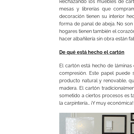
Rechazando los muebles de car
mesas y librerías que compram
decoración tienen su interior he
forma de panal de abeja. No son 
hogares tienen también el corazón
hacer albañilería sin obra están 
De qué está hecho el cartón
El cartón está hecho de lámina
compresión. Este papel puede s
producto natural y renovable, que
madera. El cartón tradicionalmen
sometido a ciertos procesos es 
la carpintería… ¡Y muy económica!