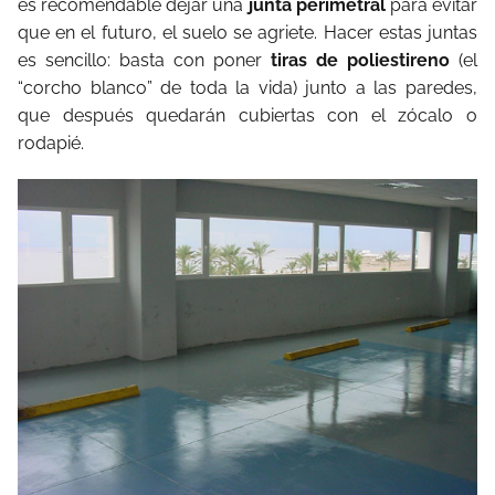
es recomendable dejar una
junta perimetral
para evitar
que en el futuro, el suelo se agriete. Hacer estas juntas
es sencillo: basta con poner
tiras de poliestireno
(el
“corcho blanco” de toda la vida) junto a las paredes,
que después quedarán cubiertas con el zócalo o
rodapié.