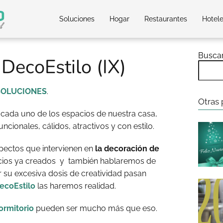
Soluciones
Hogar
Restaurantes
Hotel
Busca
DecoEstilo (IX)
SOLUCIONES
.
Otras 
 cada uno de los espacios de nuestra casa,
cionales, cálidos, atractivos y con estilo.
pectos que intervienen en
la decoración de
acios ya creados y también hablaremos de
 su excesiva dosis de creatividad pasan
ecoEstilo
las haremos realidad.
ormitorio
pueden ser mucho más que eso.