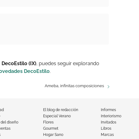
DecoEstilo (IX)
, puedes seguir explorando
ovedades DecoEstilo
.
Ameba, infinitas composiciones
dad
El blog de redacción
Informes
e
Especial Verano
Interiorismo
 del diseño
Flores
Invitados
ventas
Gourmet
Libros
s
Hogar Sano
Marcas