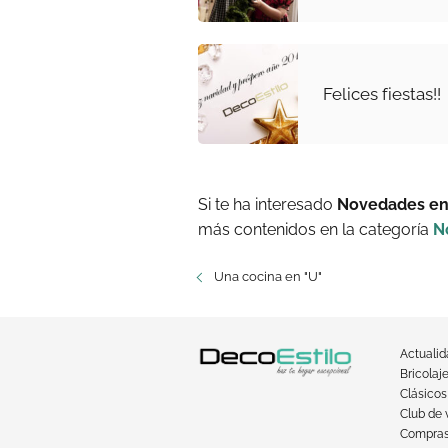
Felices fiestas!!
Si te ha interesado
Novedades en 
más contenidos en la categoría
N
Una cocina en "U"
Actuali
Bricolaj
Clásicos
Club de 
Compra