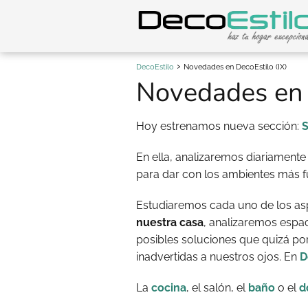
DecoEstilo
Novedades en DecoEstilo (IX)
Novedades en 
Hoy estrenamos nueva sección:
En ella, analizaremos diariamente
para dar con los ambientes más fun
Estudiaremos cada uno de los as
nuestra casa
, analizaremos esp
posibles soluciones que quizá por
inadvertidas a nuestros ojos. En
D
La
cocina
, el salón, el
baño
o el
d