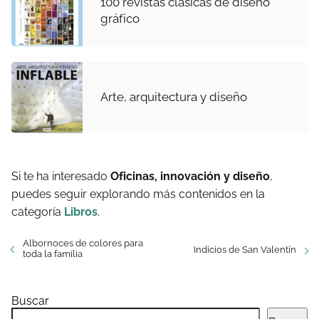
100 revistas clásicas de diseño
gráfico
Arte, arquitectura y diseño
Si te ha interesado
Oficinas, innovación y diseño
,
puedes seguir explorando más contenidos en la
categoría
Libros
.
Albornoces de colores para
Indicios de San Valentín
toda la familia
Buscar