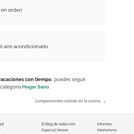
 en orden
el aire acondicionado
 vacaciones con tiempo
, puedes seguir
 categoría
Hogar Sano
.
Complementos celeste en la cocina
dad
El blog de redacción
Informes
e
Especial Verano
Interiorismo