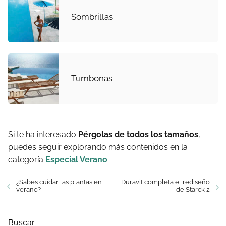
Sombrillas
Tumbonas
Si te ha interesado
Pérgolas de todos los tamaños
,
puedes seguir explorando más contenidos en la
categoría
Especial Verano
.
¿Sabes cuidar las plantas en
Duravit completa el rediseño
verano?
de Starck 2
Buscar