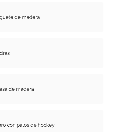
uguete de madera
edras
esa de madera
lero con palos de hockey