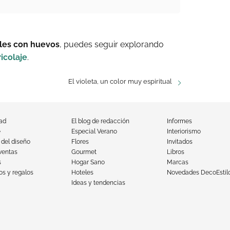
iles con huevos
, puedes seguir explorando
ricolaje
.
El violeta, un color muy espiritual
dad
El blog de redacción
Informes
e
Especial Verano
Interiorismo
 del diseño
Flores
Invitados
ventas
Gourmet
Libros
s
Hogar Sano
Marcas
s y regalos
Hoteles
Novedades DecoEstil
Ideas y tendencias