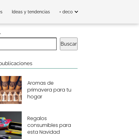
es
Ideas y tendencias
+ deco
r
Buscar
publicaciones
Aromas de
primavera para tu
hogar
Regalos
consumibles para
esta Navidad