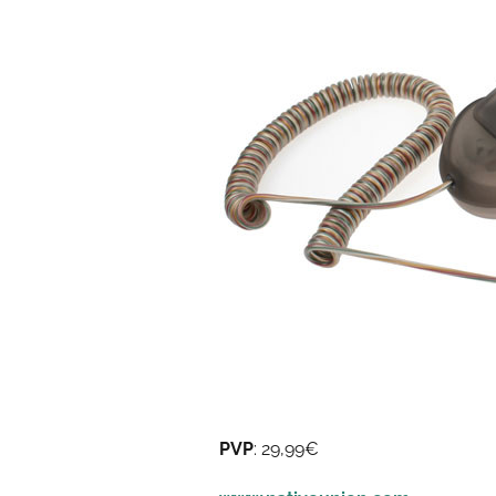
PVP
: 29,99€