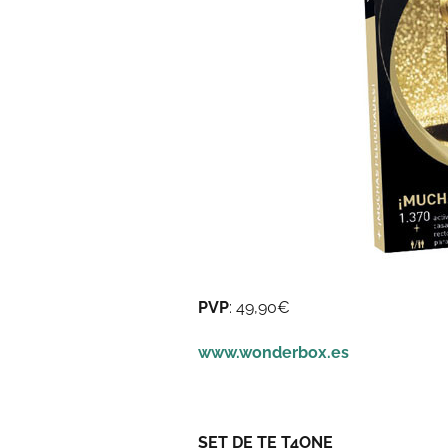
PVP
: 49,90€
www.wonderbox.es
SET DE TE T4ONE