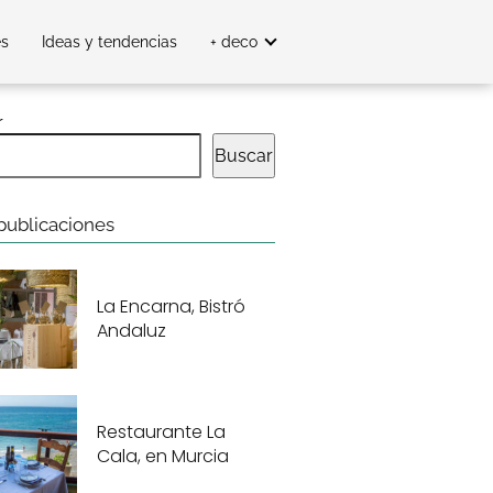
es
Ideas y tendencias
+ deco
r
Buscar
publicaciones
La Encarna, Bistró
Andaluz
Restaurante La
Cala, en Murcia