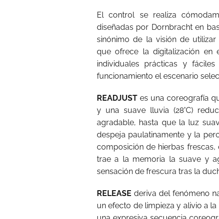
El control se realiza cómodam
diseñadas por Dornbracht en bas
sinónimo de la visión de utiliza
que ofrece la digitalización en 
individuales prácticas y fáci
funcionamiento el escenario sele
READJUST
es una coreografía que
y una suave lluvia (28°C) redu
agradable, hasta que la luz suav
despeja paulatinamente y la perc
composición de hierbas frescas,
trae a la memoria la suave y ag
sensación de frescura tras la duc
RELEASE
deriva del fenómeno nat
un efecto de limpieza y alivio a 
una expresiva secuencia coreográ