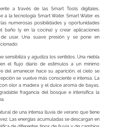
ente a través de las Smart Tools digitales,
e a la tecnología Smart Water. Smart Water es
r las numerosas posibilidades y oportunidades
el baño (y en la cocina) y crear aplicaciones
les de usar. Una suave presión y se pone en
ccionado:
 sensibiliza y agudiza los sentidos. Una niebla
cen el flujo diario de estímulos a un mínimo
e del amanecer hace su aparición, el cielo se
epción se vuelve más consciente e intensa. La
 con olor a madera y el dulce aroma de bayas,
radable fragancia del bosque e intensifica la
ha.
ural de una intensa lluvia de verano que tiene
la vez. Las energías acumuladas se descargan en
fica de diferentes tipos de lluvia y de cambios