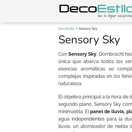
DecoEstilo
Sensory Sky
Sensory Sky
Con
Sensory Sky
, Dornbracht ha
única que abarca todos los senti
esencias aromáticas se compl
complejas inspiradas en los fen
naturaleza.
El objetivo principal a la hora de
segundo plano. Sensory Sky comb
minimalista. El
panel de lluvia, p
agua independientes para la du
lluvia, un atomizador de niebla 