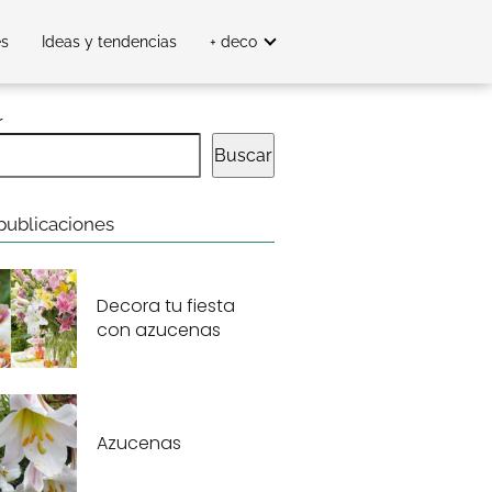
es
Ideas y tendencias
+ deco
r
Buscar
publicaciones
Decora tu fiesta
con azucenas
Azucenas