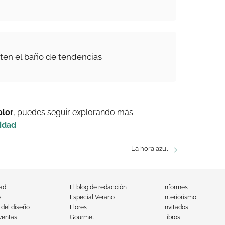
sten el baño de tendencias
olor
, puedes seguir explorando más
idad
.
La hora azul
dad
El blog de redacción
Informes
e
Especial Verano
Interiorismo
 del diseño
Flores
Invitados
ventas
Gourmet
Libros