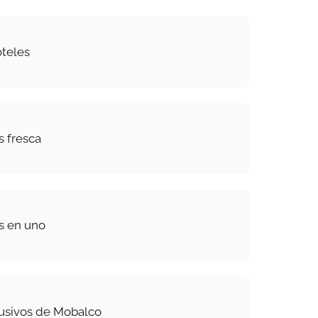
oteles
 fresca
es en uno
lusivos de Mobalco