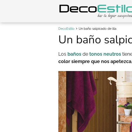
DecoEstilo
Un baño salpicado de lila
Un baño salpic
Los
baños
de
tonos neutros
tien
color siempre que nos apetezca