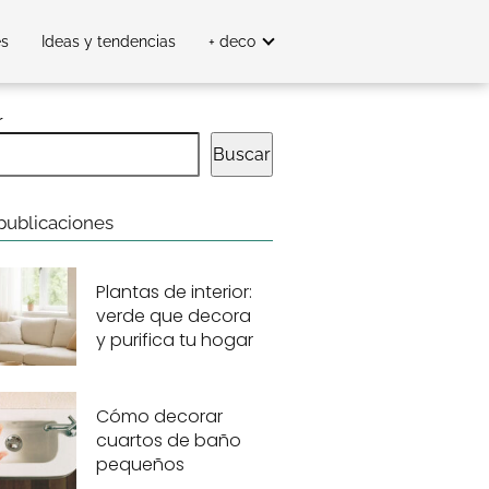
es
Ideas y tendencias
+ deco
r
Buscar
publicaciones
Plantas de interior:
verde que decora
y purifica tu hogar
Cómo decorar
cuartos de baño
pequeños