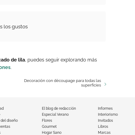
s los gustos
ado de lila
, puedes seguir explorando más
iones
.
Decoración con découpage para todas las
superficies
dad
El blog de redacción
Informes
e
Especial Verano
Interiorismo
 del diseño
Flores
Invitados
ventas
Gourmet
Libros
s
Hogar Sano
Marcas