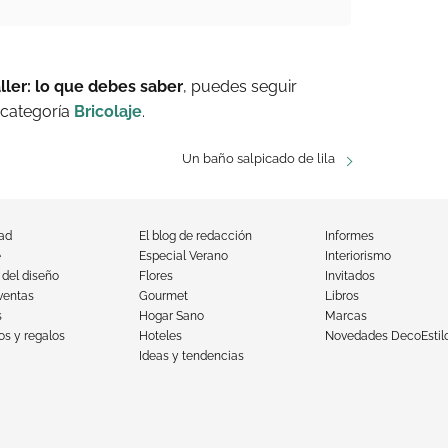
aller: lo que debes saber
, puedes seguir
 categoría
Bricolaje
.
Un baño salpicado de lila
dad
El blog de redacción
Informes
e
Especial Verano
Interiorismo
 del diseño
Flores
Invitados
ventas
Gourmet
Libros
s
Hogar Sano
Marcas
s y regalos
Hoteles
Novedades DecoEstil
Ideas y tendencias