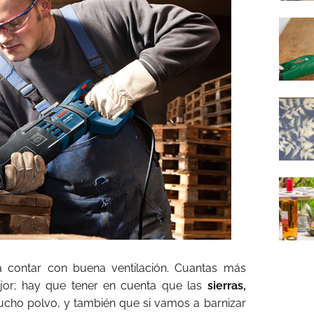
rá contar con buena ventilación. Cuantas más
ejor; hay que tener en cuenta que las
sierras,
ho polvo, y también que si vamos a barnizar