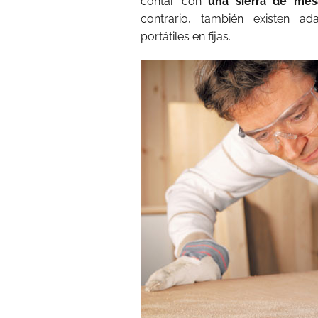
contar con
una sierra de mes
contrario, también existen ad
portátiles en fijas.