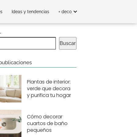
es
Ideas y tendencias
+ deco
r
Buscar
publicaciones
Plantas de interior:
verde que decora
y purifica tu hogar
Cómo decorar
cuartos de baño
pequeños