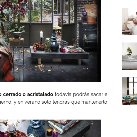
o cerrado o acristalado
todavía podrás sacarle
ierno, y en verano solo tendrás que mantenerlo