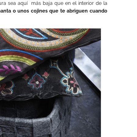
ura sea aquí
más baja que en el interior de la
anta o unos cojines que te abriguen cuando