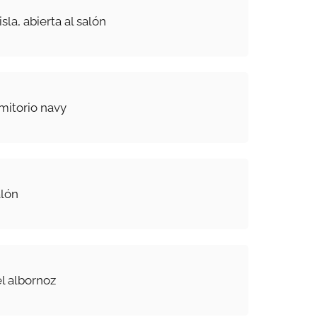
sla, abierta al salón
mitorio navy
alón
el albornoz