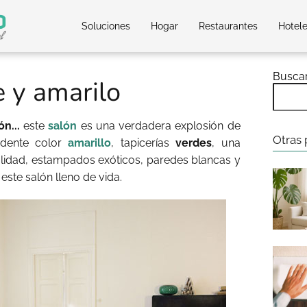
Soluciones
Hogar
Restaurantes
Hotel
Busca
 y amarilo
ón...
este
salón
es una verdadera explosión de
Otras 
ndente color
amarillo
, tapicerías
verdes
, una
idad, estampados exóticos, paredes blancas y
este salón lleno de vida.