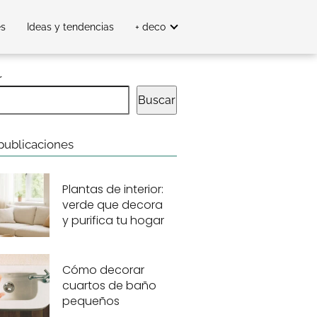
es
Ideas y tendencias
+ deco
r
Buscar
publicaciones
Plantas de interior:
verde que decora
y purifica tu hogar
Cómo decorar
cuartos de baño
pequeños