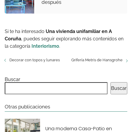
después
Si te ha interesado
Una vivienda unifamiliar en A
Coruña
, puedes seguir explorando más contenidos en
la categoría
Interiorismo
.
Decorar con topos y lunares
Grifería Metris de Hansgrohe
Buscar
Buscar
Otras publicaciones
Una moderna Casa-Patio en