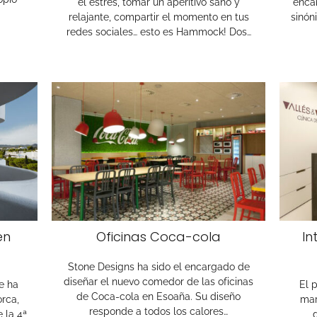
el estrés, tomar un aperitivo sano y
encan
relajante, compartir el momento en tus
sinón
redes sociales… esto es Hammock! Dos…
en
Oficinas Coca-cola
In
Stone Designs ha sido el encargado de
diseñar el nuevo comedor de las oficinas
e ha
El 
de Coca-cola en Esoaña. Su diseño
orca,
mar
responde a todos los calores…
 la 4ª