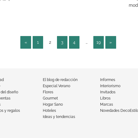
mode
«
1
2
3
4
…
19
»
dad
El blog de redacción
Informes
e
Especial Verano
Interiorismo
 del diseño
Flores
Invitados
ventas
Gourmet
Libros
s
Hogar Sano
Marcas
s y regalos
Hoteles
Novedades DecoEstil
Ideas y tendencias