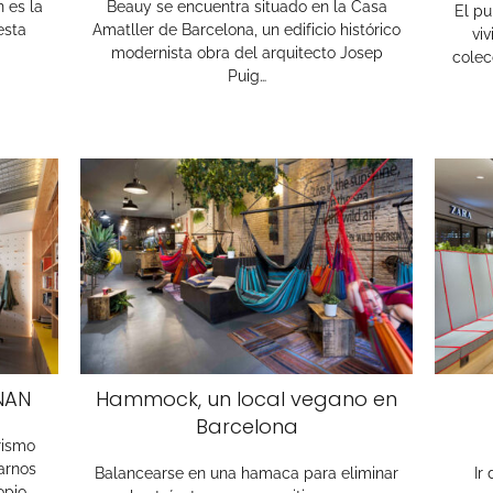
 es la
Beauy se encuentra situado en la Casa
El pu
esta
Amatller de Barcelona, un edificio histórico
vi
modernista obra del arquitecto Josep
colec
Puig…
NAN
Hammock, un local vegano en
Barcelona
orismo
arnos
Balancearse en una hamaca para eliminar
Ir
opio