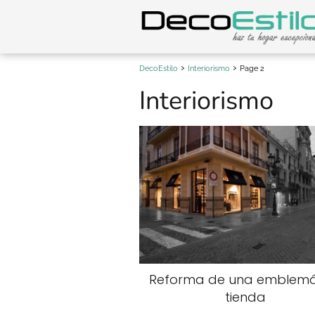
DecoEstilo
Interiorismo
Page 2
Interiorismo
Reforma de una emblemá
tienda