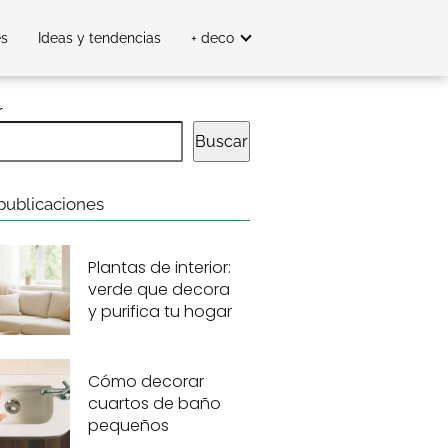
es
Ideas y tendencias
+ deco
r
Buscar
publicaciones
Plantas de interior:
verde que decora
y purifica tu hogar
Cómo decorar
cuartos de baño
pequeños