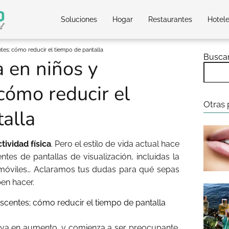
Soluciones
Hogar
Restaurantes
Hotel
entes; cómo reducir el tiempo de pantalla
Busca
a en niños y
cómo reducir el
Otras 
alla
ctividad física
. Pero el estilo de vida actual hace
s de pantallas de visualización, incluidas la
s móviles… Aclaramos tus dudas para qué sepas
ben hacer.
 va en aumento, y comienza a ser preocupante.