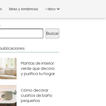
es
Ideas y tendencias
+ deco
r
Buscar
publicaciones
Plantas de interior:
verde que decora
y purifica tu hogar
Cómo decorar
cuartos de baño
pequeños