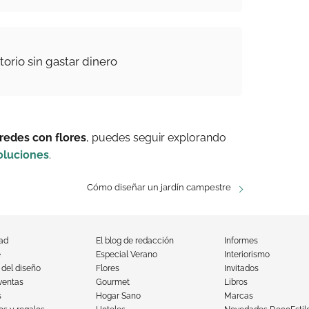
orio sin gastar dinero
redes con flores
, puedes seguir explorando
oluciones
.
Cómo diseñar un jardín campestre
dad
El blog de redacción
Informes
e
Especial Verano
Interiorismo
 del diseño
Flores
Invitados
ventas
Gourmet
Libros
s
Hogar Sano
Marcas