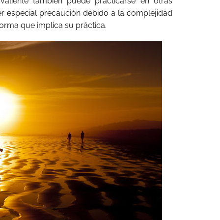
valiente también puede practicarse en otras
ner especial precaución debido a la complejidad
orma que implica su práctica.