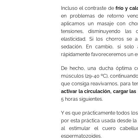
Incluso el contraste de
frío y cal
en problemas de retorno venos
aplicamos un masaje con chorr
tensiones, disminuyendo las
elasticidad. Si los chorros s
sedación. En cambio, si solo
rápidamente favoreceremos un es
De hecho, una ducha óptima co
músculos (29-40 ºC), continuand
que consiga reavivarnos, para te
activar la circulación, cargar la
5 horas siguientes.
Y es que prácticamente todos los
por esta práctica usada desde la 
al estimular el cuero cabel
espermatozoides.