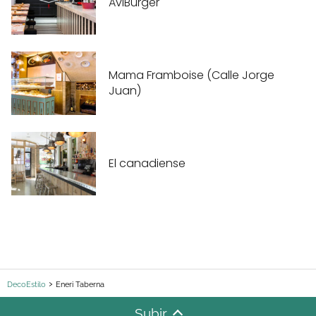
AviBurger
Mama Framboise (Calle Jorge
Juan)
El canadiense
DecoEstilo
Eneri Taberna
Subir