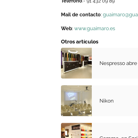
Teléfono
.- 91 432 09 89
Mail de contacto
:
guaimaro@gua
Web
:
www.guaimaro.es
Otros artículos
Nespresso abre 
Nikon