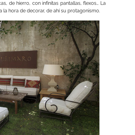
 de hierro, con infinitas pantallas, flexos… La
a la hora de decorar, de ahí su protagonismo.