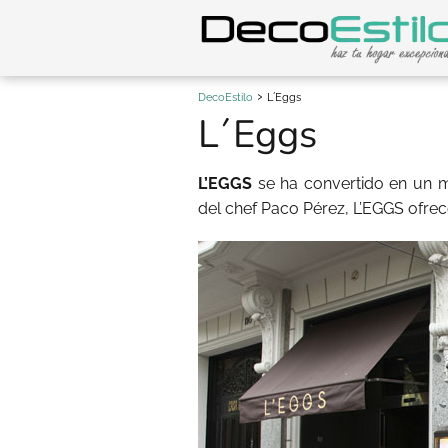
DecoEstilo
L´Eggs
L´Eggs
L’EGGS
se ha convertido en un 
del chef Paco Pérez, L’EGGS ofre