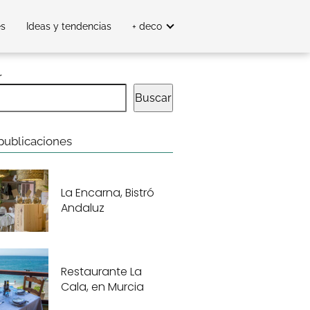
es
Ideas y tendencias
+ deco
r
Buscar
publicaciones
La Encarna, Bistró
Andaluz
Restaurante La
Cala, en Murcia