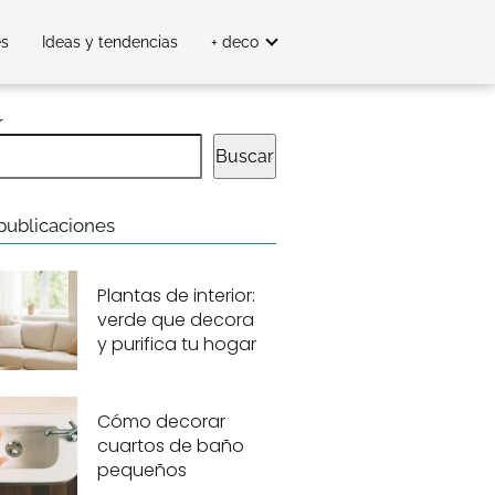
es
Ideas y tendencias
+ deco
r
Buscar
publicaciones
Plantas de interior:
verde que decora
y purifica tu hogar
Cómo decorar
cuartos de baño
pequeños