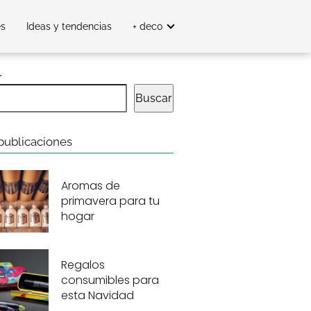
es
Ideas y tendencias
+ deco
r
Buscar
publicaciones
Aromas de
primavera para tu
hogar
Regalos
consumibles para
esta Navidad