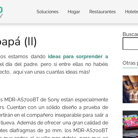
Soluciones
Hogar
Restaurantes
Hotel
Busca
apá (II)
o os estamos dando
ideas para sorprender a
Otras 
 día del padre, pero si entre ellas no habéis
ecto,
aquí van unas cuantas ideas más!
vos MDR-AS700BT de Sony están especialmente
rs. Cuentan con un sólido diseño a prueba de
rtirán en el compañero inseparable para salir a
do llueva. Además de ofrecer una gran calidad de
nantes diafragmas de 30 mm, los MDR-AS700BT