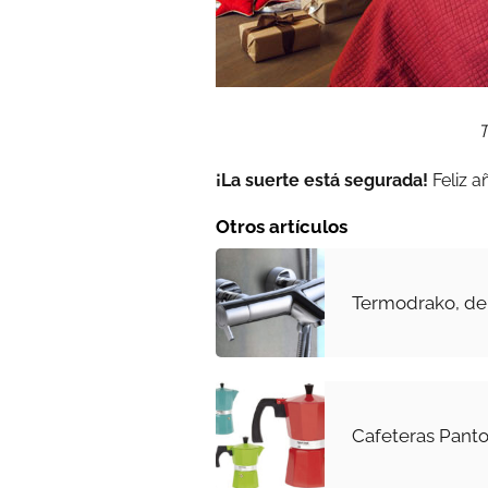
T
¡La suerte está segurada!
Feliz a
Otros artículos
Termodrako, de
Cafeteras Pant