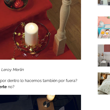
Leroy Merlin
por dentro lo hacemos también por fuera?
erte
no?