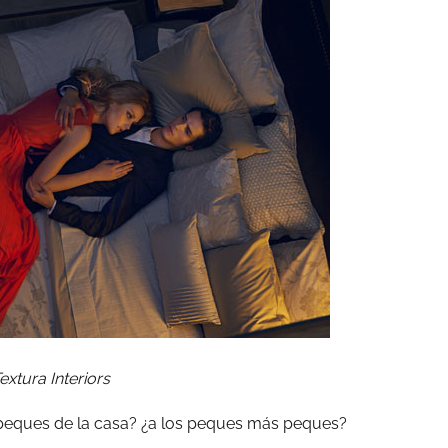
extura Interiors
peques de la casa? ¿a los peques más peques?