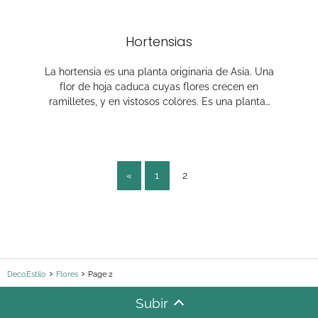
Hortensias
La hortensia es una planta originaria de Asia. Una
flor de hoja caduca cuyas flores crecen en
ramilletes, y en vistosos colores. Es una planta…
«
1
2
DecoEstilo
Flores
Page 2
Subir