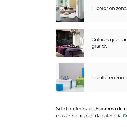
El color en zon
Colores que ha
grande
El color en zon
Si te ha interesado
Esquema de co
más contenidos en la categoría
C