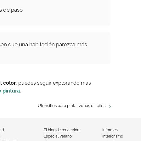
as de paso
cen que una habitación parezca más
l color
, puedes seguir explorando más
y pintura
.
Utensilios para pintar zonas difíciles
dad
El blog de redacción
Informes
e
Especial Verano
Interiorismo