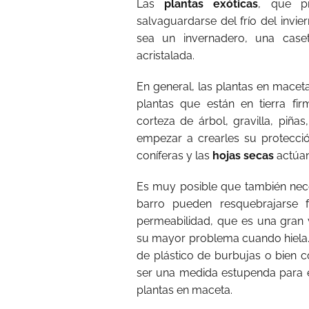
Las
plantas exóticas
, que p
salvaguardarse del frío del invie
sea un invernadero, una case
acristalada.
En general, las plantas en maceta
plantas que están en tierra fi
corteza de árbol, gravilla, piña
empezar a crearles su protecció
coníferas y las
hojas secas
actúan
Es muy posible que también nece
barro pueden resquebrajarse 
permeabilidad, que es una gran 
su mayor problema cuando hiela. 
de plástico de burbujas o bien c
ser una medida estupenda para ev
plantas en maceta.