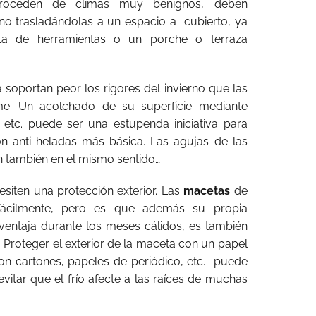
roceden de climas muy benignos, deben
rno trasladándolas a un espacio a
cubierto, ya
ta de herramientas o un porche o terraza
 soportan peor los rigores del invierno que las
rme. Un acolchado de su superficie mediante
s, etc. puede ser una estupenda iniciativa para
n anti-heladas más básica. Las agujas de las
 también en el mismo sentido…
siten una protección exterior. Las
macetas
de
fácilmente, pero es que además su propia
ventaja durante los meses cálidos, es también
Proteger el exterior de la maceta con un papel
on cartones, papeles de periódico, etc.
puede
itar que el frío afecte a las raíces de muchas